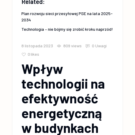
Related:
Plan rozwoju sieci przesyłowej PSE na lata 2025-
2034
Technologia – nie bójmy się zrobić kroku naprzód!
8 listopada 2023
809
views
0 Uwagi
0
likes
Wpływ
technologii na
efektywność
energetyczną
w budynkach