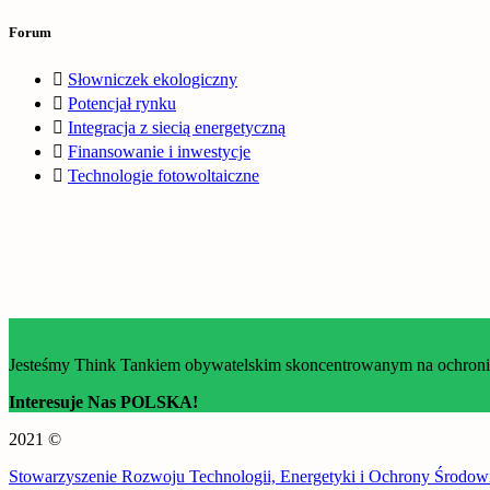
Forum
Słowniczek ekologiczny
Potencjał rynku
Integracja z siecią energetyczną
Finansowanie i inwestycje
Technologie fotowoltaiczne
Jesteśmy Think Tankiem obywatelskim skoncentrowanym na ochronie 
Interesuje Nas POLSKA!
2021 ©
Stowarzyszenie Rozwoju Technologii, Energetyki i Ochrony Środow