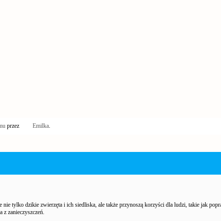
emu
przez
Emilka
.
nie tylko dzikie zwierzęta i ich siedliska, ale także przynoszą korzyści dla ludzi, takie jak pop
a z zanieczyszczeń.