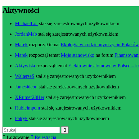
Aktywności
MichaelLof
stał się zarejestrowanych użytkownikiem
JordanMab
stał się zarejestrowanych użytkownikiem
Marek
rozpoczął temat
Ekologia w codziennym życiu Polaków –
Marek
rozpoczął temat
Moje stanowisko
na forum
Finansowani
Aktywista
rozpoczął temat
Elektrownie atomowe w Polsce – k
WalterseS
stał się zarejestrowanych użytkownikiem
Jamesideon
stał się zarejestrowanych użytkownikiem
XRumer23Her
stał się zarejestrowanych użytkownikiem
Rubieimpem
stał się zarejestrowanych użytkownikiem
Patryk
stał się zarejestrowanych użytkownikiem
Szukaj:
Logowanie
Rejestracja