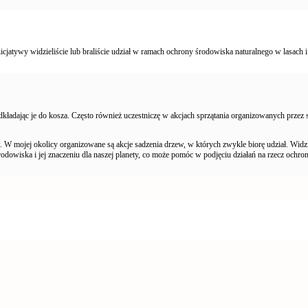
icjatywy widzieliście lub braliście udział w ramach ochrony środowiska naturalnego w lasach 
 odkładając je do kosza. Często również uczestniczę w akcjach sprzątania organizowanych prze
W mojej okolicy organizowane są akcje sadzenia drzew, w których zwykle biorę udział. Widzia
dowiska i jej znaczeniu dla naszej planety, co może pomóc w podjęciu działań na rzecz ochro