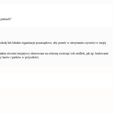
i parkach?
z szkołę lub lokalne organizacje pozarządowe, aby pomóc w utrzymaniu czystości w mojej
łem również inicjatywy skierowane na ochronę zwierząt i ich siedlisk, jak np. budowanie
ny lasów i parków w przyszłości.