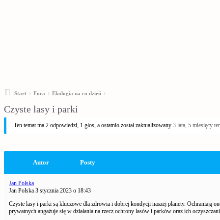
›
›
›
Start
Fora
Ekologia na co dzień
Czyste lasy i parki
Ten temat ma 2 odpowiedzi, 1 głos, a ostatnio został zaktualizowany
3 lata, 5 miesięcy t
Autor
Posty
Jan Polska
Jan Polska
3 stycznia 2023 o 18:43
Czyste lasy i parki są kluczowe dla zdrowia i dobrej kondycji naszej planety. Ochraniają one 
prywatnych angażuje się w działania na rzecz ochrony lasów i parków oraz ich oczyszczani