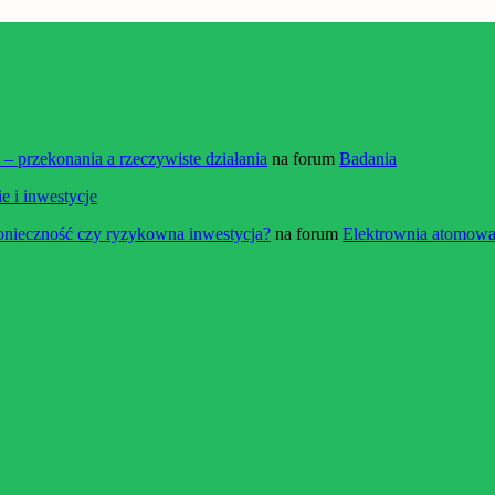
 przekonania a rzeczywiste działania
na forum
Badania
e i inwestycje
onieczność czy ryzykowna inwestycja?
na forum
Elektrownia atomowa