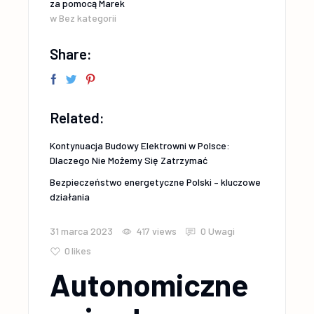
za pomocą
Marek
w
Bez kategorii
Share:
Related:
Kontynuacja Budowy Elektrowni w Polsce:
Dlaczego Nie Możemy Się Zatrzymać
Bezpieczeństwo energetyczne Polski – kluczowe
działania
31 marca 2023
417
views
0 Uwagi
0
likes
Autonomiczne