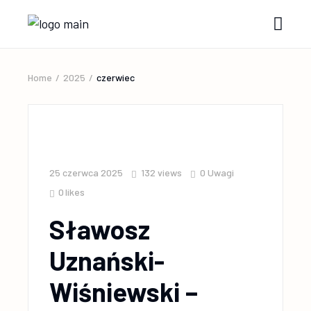
Home
2025
czerwiec
25 czerwca 2025
132
views
0 Uwagi
0
likes
Sławosz
Uznański-
Wiśniewski –