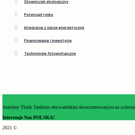
Słowniczek ekologiczny
Potencjał rynku
Integracja z siecią energetyczną
Finansowanie i inwestycje
Technologie fotowoltaiczne
Jesteśmy Think Tankiem obywatelskim skoncentrowanym na ochronie 
Interesuje Nas POLSKA!
2021 ©