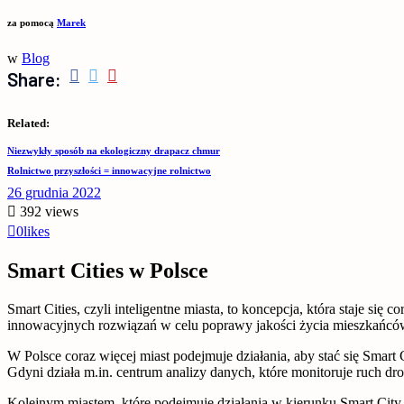
za pomocą
Marek
w
Blog
Share:
Related:
Niezwykły sposób na ekologiczny drapacz chmur
Rolnictwo przyszłości = innowacyjne rolnictwo
26 grudnia 2022
392
views
0
likes
Smart Cities w Polsce
Smart Cities, czyli inteligentne miasta, to koncepcja, która staje się
innowacyjnych rozwiązań w celu poprawy jakości życia mieszkańców
W Polsce coraz więcej miast podejmuje działania, aby stać się Smart 
Gdyni działa m.in. centrum analizy danych, które monitoruje ruch d
Kolejnym miastem, które podejmuje działania w kierunku Smart City