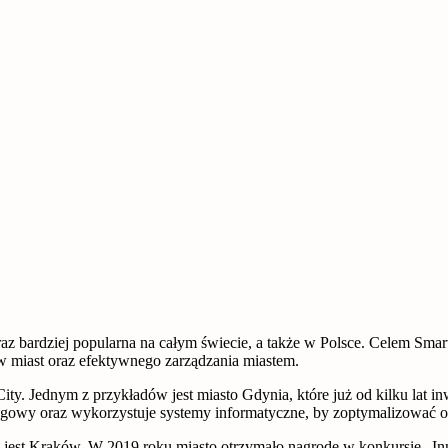
 coraz bardziej popularna na całym świecie, a także w Polsce. Celem Sma
 miast oraz efektywnego zarządzania miastem.
City. Jednym z przykładów jest miasto Gdynia, które już od kilku lat i
rogowy oraz wykorzystuje systemy informatyczne, by zoptymalizować or
, jest Kraków. W 2019 roku miasto otrzymało nagrodę w konkursie „In