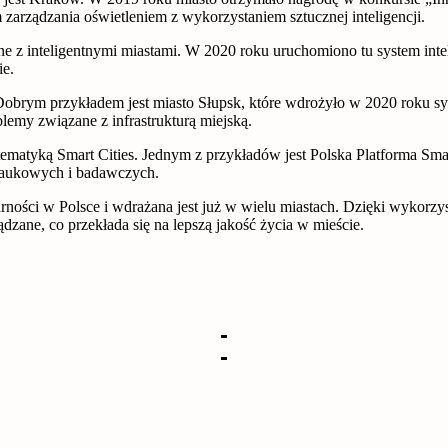
arządzania oświetleniem z wykorzystaniem sztucznej inteligencji.
ane z inteligentnymi miastami. W 2020 roku uruchomiono tu system in
ie.
 Dobrym przykładem jest miasto Słupsk, które wdrożyło w 2020 roku sy
lemy związane z infrastrukturą miejską.
ię tematyką Smart Cities. Jednym z przykładów jest Polska Platforma Sma
 naukowych i badawczych.
larności w Polsce i wdrażana jest już w wielu miastach. Dzięki wykor
ądzane, co przekłada się na lepszą jakość życia w mieście.