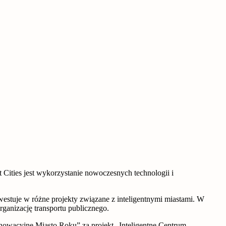
rt Cities jest wykorzystanie nowoczesnych technologii i
nwestuje w różne projekty związane z inteligentnymi miastami. W
ganizację transportu publicznego.
nowacyjne Miasto Roku” za projekt „Inteligentne Centrum