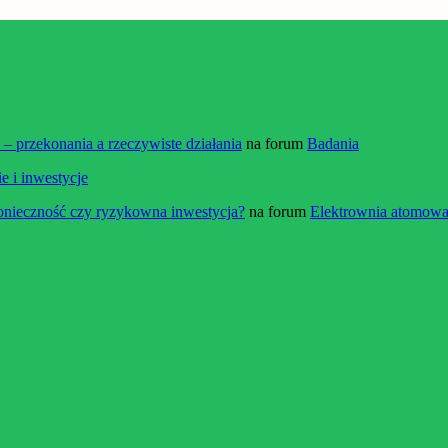
 przekonania a rzeczywiste działania
na forum
Badania
e i inwestycje
onieczność czy ryzykowna inwestycja?
na forum
Elektrownia atomowa