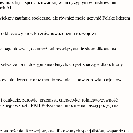
ów oraz będą specjalizować się w precyzyjnym wnioskowaniu.
ach AI.
zwiększy zaufanie społeczne, ale również może uczynić Polskę liderem
e. To kluczowy krok ku zrównoważonemu rozwojowi
 wieloagentowych, co umożliwi rozwiązywanie skomplikowanych
zetwarzania i udostępniania danych, co jest znaczące dla ochrony
wanie, leczenie oraz monitorowanie stanów zdrowia pacjentów.
 edukację, zdrowie, przemysł, energetykę, rolnictwo/żywność,
acznego wzrostu PKB Polski oraz umocnienia naszej pozycji na
oraz wdrożenia. Rozwój wykwalifikowanych specjalistów, wsparcie dla