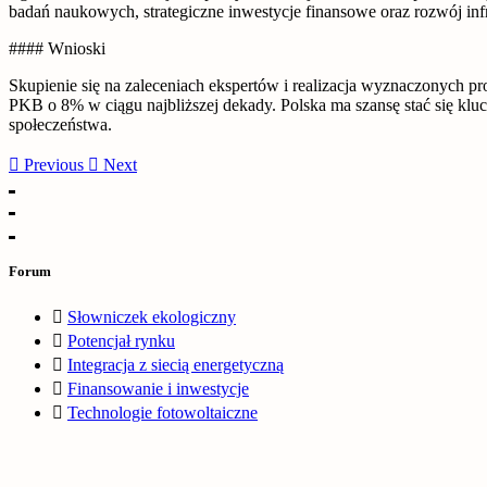
badań naukowych, strategiczne inwestycje finansowe oraz rozwój inf
#### Wnioski
Skupienie się na zaleceniach ekspertów i realizacja wyznaczonych pr
PKB o 8% w ciągu najbliższej dekady. Polska ma szansę stać się klu
społeczeństwa.
Previous
Next
Forum
Słowniczek ekologiczny
Potencjał rynku
Integracja z siecią energetyczną
Finansowanie i inwestycje
Technologie fotowoltaiczne