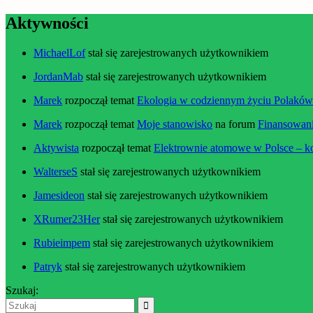
Aktywności
MichaelLof
stał się zarejestrowanych użytkownikiem
JordanMab
stał się zarejestrowanych użytkownikiem
Marek
rozpoczął temat
Ekologia w codziennym życiu Polaków –
Marek
rozpoczął temat
Moje stanowisko
na forum
Finansowani
Aktywista
rozpoczął temat
Elektrownie atomowe w Polsce – k
WalterseS
stał się zarejestrowanych użytkownikiem
Jamesideon
stał się zarejestrowanych użytkownikiem
XRumer23Her
stał się zarejestrowanych użytkownikiem
Rubieimpem
stał się zarejestrowanych użytkownikiem
Patryk
stał się zarejestrowanych użytkownikiem
Szukaj: