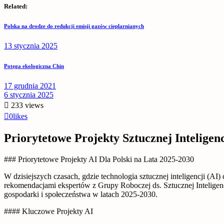
Related:
Polska na drodze do redukcji emisji gazów cieplarnianych
13 stycznia 2025
Potęga ekologiczna Chin
17 grudnia 2021
6 stycznia 2025
233
views
0
likes
Priorytetowe Projekty Sztucznej Inteligen
### Priorytetowe Projekty AI Dla Polski na Lata 2025-2030
W dzisiejszych czasach, gdzie technologia sztucznej inteligencji (A
rekomendacjami ekspertów z Grupy Roboczej ds. Sztucznej Inteligenc
gospodarki i społeczeństwa w latach 2025-2030.
#### Kluczowe Projekty AI