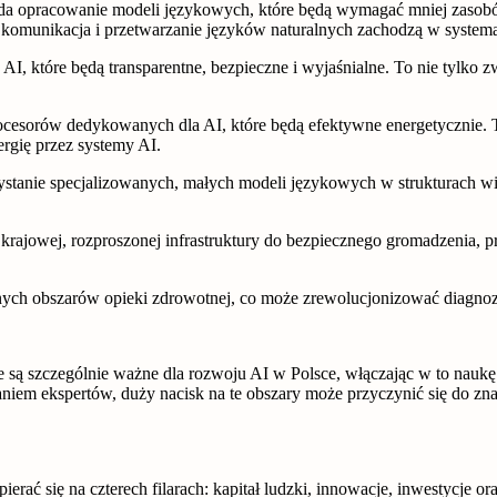
ada opracowanie modeli językowych, które będą wymagać mniej zasob
i komunikacja i przetwarzanie języków naturalnych zachodzą w system
AI, które będą transparentne, bezpieczne i wyjaśnialne. To nie tylko 
procesorów dedykowanych dla AI, które będą efektywne energetyczni
rgię przez systemy AI.
zystanie specjalizowanych, małych modeli językowych w strukturach
krajowej, rozproszonej infrastruktury do bezpiecznego gromadzenia, pr
ych obszarów opieki zdrowotnej, co może zrewolucjonizować diagnozo
są szczególnie ważne dla rozwoju AI w Polsce, włączając w to naukę i
niem ekspertów, duży nacisk na te obszary może przyczynić się do zn
rać się na czterech filarach: kapitał ludzki, innowacje, inwestycje 