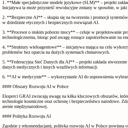
1. **Małe specjalistyczne modele językowe (SLM)** – projekt zakł
Inicjatywa ta może przynieść rewolucyjne zmiany w sposobie, w jak
2. **Bezpieczne AI** – skupia się na tworzeniu i promocji systemów 
w dziedzinie etycznych i bezpiecznych rozwiązań AI.
3. **Procesor o niskim poborze mocy** – celuje w projektowanie 
technologicznemu, biorąc pod uwagę rosnące zapotrzebowanie na ene
4. **Struktury wieloagentowe** – inicjatywa mająca na celu wykor
problemów bez oparcia na dużych systemach chmurowych.
5. **Federacyjna Sieć Danych dla AI** – projekt zakłada stworzenie 
danych medycznych i innych wrażliwych informacji.
6. **AI w medycynie** – wykorzystanie AI do usprawnienia wybran
#### Obszary Rozwoju AI w Polsce
Eksperci GRAI zwracają uwagę na kilka kluczowych obszarów, które 
technologie kosmiczne oraz ochronę i bezpieczeństwo narodowe. Zda
arenie międzynarodowej.
#### Polityka Rozwoju AI
Zgodnie z rekomendacjami, polityka rozwoju AI w Polsce powinna opie