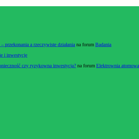
 przekonania a rzeczywiste działania
na forum
Badania
e i inwestycje
onieczność czy ryzykowna inwestycja?
na forum
Elektrownia atomowa