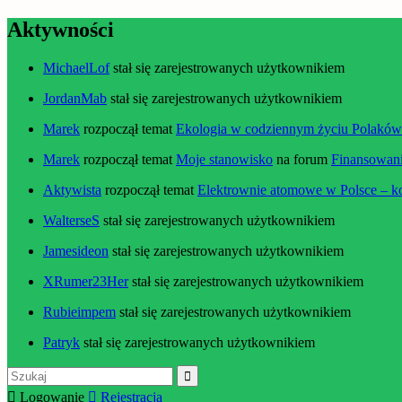
Aktywności
MichaelLof
stał się zarejestrowanych użytkownikiem
JordanMab
stał się zarejestrowanych użytkownikiem
Marek
rozpoczął temat
Ekologia w codziennym życiu Polaków –
Marek
rozpoczął temat
Moje stanowisko
na forum
Finansowani
Aktywista
rozpoczął temat
Elektrownie atomowe w Polsce – k
WalterseS
stał się zarejestrowanych użytkownikiem
Jamesideon
stał się zarejestrowanych użytkownikiem
XRumer23Her
stał się zarejestrowanych użytkownikiem
Rubieimpem
stał się zarejestrowanych użytkownikiem
Patryk
stał się zarejestrowanych użytkownikiem
Szukaj:
Logowanie
Rejestracja