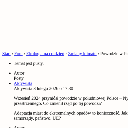
Start
›
Fora
›
Ekologia na co dzień
›
Zmiany klimatu
›
Powodzie w Pol
Temat jest pusty.
Autor
Posty
Aktywista
Aktywista
8 lutego 2026 o 17:30
Wrzesień 2024 przyniósł powodzie w południowej Polsce – Nysę 
przestrzennego. Co zmienił rząd po tej powodzi?
Adaptacja miast do ekstremalnych opadów to konieczność. Jaki
samorządy, państwo, UE?
Autor