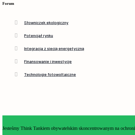
Forum
Słowniczek ekologiczny
Potencjał rynku
Integracja z siecią energetyczną
Finansowanie i inwestycje
Technologie fotowoltaiczne
Jesteśmy Think Tankiem obywatelskim skoncentrowanym na ochronie 