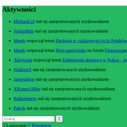
Aktywności
MichaelLof
stał się zarejestrowanych użytkownikiem
JordanMab
stał się zarejestrowanych użytkownikiem
Marek
rozpoczął temat
Ekologia w codziennym życiu Polaków –
Marek
rozpoczął temat
Moje stanowisko
na forum
Finansowani
Aktywista
rozpoczął temat
Elektrownie atomowe w Polsce – k
WalterseS
stał się zarejestrowanych użytkownikiem
Jamesideon
stał się zarejestrowanych użytkownikiem
XRumer23Her
stał się zarejestrowanych użytkownikiem
Rubieimpem
stał się zarejestrowanych użytkownikiem
Patryk
stał się zarejestrowanych użytkownikiem
Szukaj:
Logowanie
Rejestracja