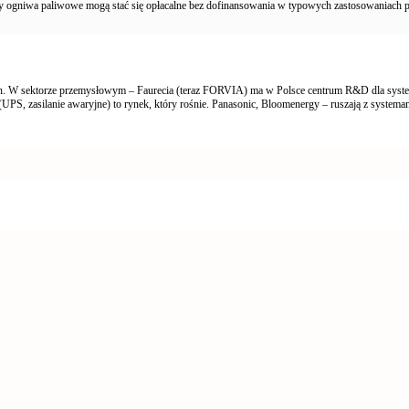
iedy ogniwa paliwowe mogą stać się opłacalne bez dofinansowania w typowych zastosowaniach
ych. W sektorze przemysłowym – Faurecia (teraz FORVIA) ma w Polsce centrum R&D dla s
S, zasilanie awaryjne) to rynek, który rośnie. Panasonic, Bloomenergy – ruszają z systemam