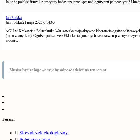
Jakie są polskie firmy lub instytuty badawcze pracujące nad ogniwami paliwowymi? I k
Jan Polska
Jan Polska
21 maja 2026 o 14:00
AGH w Krakowie i Politechnika Warszawska mają aktywne laboratoria ogniw paliwow
(mało znany fakt). Ogniwa paliwowe PEM dla stacjonarnych zastosowań przemysłowych (UP
wodoru.
Musisz być zalogowany, aby odpowiedzieć na ten temat.
Forum
Słowniczek ekologiczny
Potencjał rynku