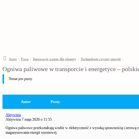
›
›
›
›
Start
Fora
Innowacje ważne dla planety
Technologie czystej energii
Ogniwa paliwowe w transporcie i energetyce – polski
Temat jest pusty.
Autor
Posty
Aktywista
Aktywista
7 maja 2026 o 11:55
Ogniwa paliwowe przekształcają wodór w elektryczność z wysoką sprawnością i zerową e
magazynowania energii sezonowej.