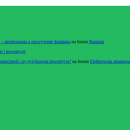
 przekonania a rzeczywiste działania
na forum
Badania
e i inwestycje
onieczność czy ryzykowna inwestycja?
na forum
Elektrownia atomowa