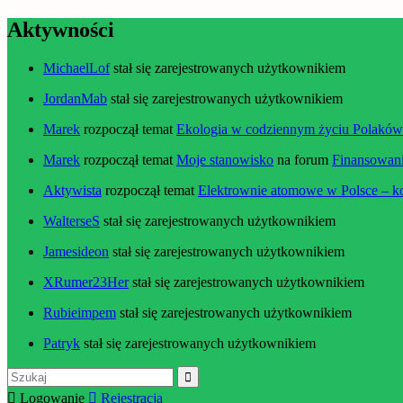
Aktywności
MichaelLof
stał się zarejestrowanych użytkownikiem
JordanMab
stał się zarejestrowanych użytkownikiem
Marek
rozpoczął temat
Ekologia w codziennym życiu Polaków –
Marek
rozpoczął temat
Moje stanowisko
na forum
Finansowani
Aktywista
rozpoczął temat
Elektrownie atomowe w Polsce – k
WalterseS
stał się zarejestrowanych użytkownikiem
Jamesideon
stał się zarejestrowanych użytkownikiem
XRumer23Her
stał się zarejestrowanych użytkownikiem
Rubieimpem
stał się zarejestrowanych użytkownikiem
Patryk
stał się zarejestrowanych użytkownikiem
Szukaj:
Logowanie
Rejestracja