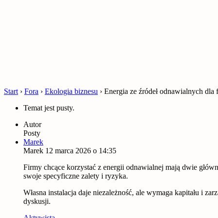
Start
›
Fora
›
Ekologia biznesu
›
Energia ze źródeł odnawialnych dla f
Temat jest pusty.
Autor
Posty
Marek
Marek
12 marca 2026 o 14:35
Firmy chcące korzystać z energii odnawialnej mają dwie główn
swoje specyficzne zalety i ryzyka.
Własna instalacja daje niezależność, ale wymaga kapitału i z
dyskusji.
Aktywista