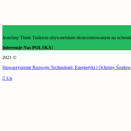
Jesteśmy Think Tankiem obywatelskim skoncentrowanym na ochronie 
Interesuje Nas POLSKA!
2021 ©
Stowarzyszenie Rozwoju Technologii, Energetyki i Ochrony Środow
Up