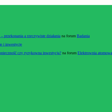
 przekonania a rzeczywiste działania
na forum
Badania
e i inwestycje
onieczność czy ryzykowna inwestycja?
na forum
Elektrownia atomowa