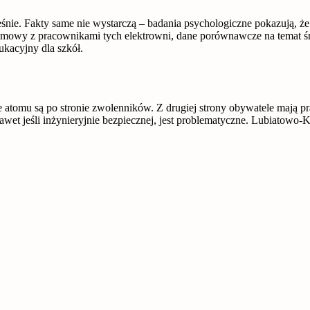
śnie. Fakty same nie wystarczą – badania psychologiczne pokazują, że 
ozmowy z pracownikami tych elektrowni, dane porównawcze na temat śmie
kacyjny dla szkół.
atomu są po stronie zwolenników. Z drugiej strony obywatele mają praw
t jeśli inżynieryjnie bezpiecznej, jest problematyczne. Lubiatowo-Kop