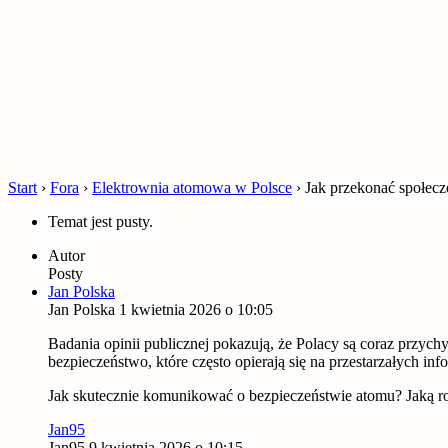
Start
›
Fora
›
Elektrownia atomowa w Polsce
›
Jak przekonać społecz
Temat jest pusty.
Autor
Posty
Jan Polska
Jan Polska
1 kwietnia 2026 o 10:05
Badania opinii publicznej pokazują, że Polacy są coraz przyc
bezpieczeństwo, które często opierają się na przestarzałych in
Jak skutecznie komunikować o bezpieczeństwie atomu? Jaką ro
Jan95
Jan95
9 kwietnia 2026 o 10:15