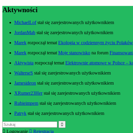
Aktywności
MichaelLof
stał się zarejestrowanych użytkownikiem
JordanMab
stał się zarejestrowanych użytkownikiem
Marek
rozpoczął temat
Ekologia w codziennym życiu Polaków –
Marek
rozpoczął temat
Moje stanowisko
na forum
Finansowani
Aktywista
rozpoczął temat
Elektrownie atomowe w Polsce – k
WalterseS
stał się zarejestrowanych użytkownikiem
Jamesideon
stał się zarejestrowanych użytkownikiem
XRumer23Her
stał się zarejestrowanych użytkownikiem
Rubieimpem
stał się zarejestrowanych użytkownikiem
Patryk
stał się zarejestrowanych użytkownikiem
Szukaj:
Logowanie
Rejestracja