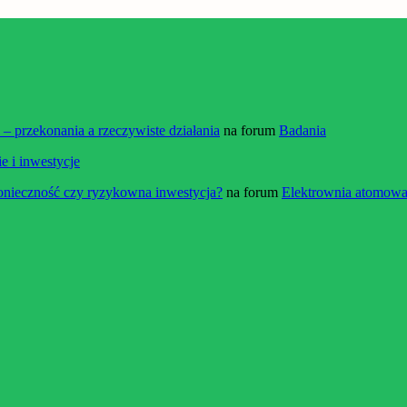
 przekonania a rzeczywiste działania
na forum
Badania
e i inwestycje
onieczność czy ryzykowna inwestycja?
na forum
Elektrownia atomowa