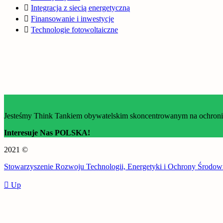
Integracja z siecią energetyczną
Finansowanie i inwestycje
Technologie fotowoltaiczne
Jesteśmy Think Tankiem obywatelskim skoncentrowanym na ochronie 
Interesuje Nas POLSKA!
2021 ©
Stowarzyszenie Rozwoju Technologii, Energetyki i Ochrony Środow
Up