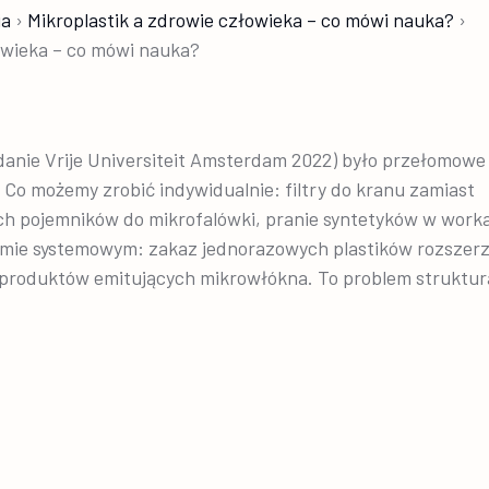
ia
›
Mikroplastik a zdrowie człowieka – co mówi nauka?
›
owieka – co mówi nauka?
adanie Vrije Universiteit Amsterdam 2022) było przełomowe
Co możemy zrobić indywidualnie: filtry do kranu zamiast
ych pojemników do mikrofalówki, pranie syntetyków w work
omie systemowym: zakaz jednorazowych plastików rozszerz
 produktów emitujących mikrowłókna. To problem struktur