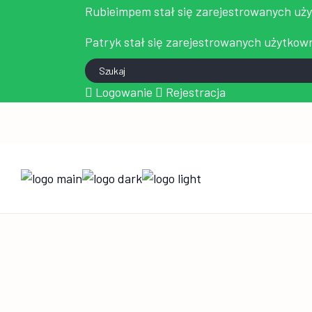
Rubieimpem
stał się zarejestrowanych uż
Patryk
stał się zarejestrowanych użytkow
Szukaj:
Logowanie
Rejestracja