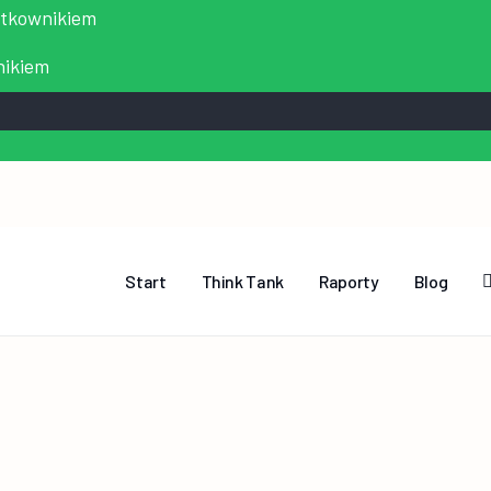
ytkownikiem
nikiem
Start
Think Tank
Raporty
Blog