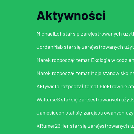
Aktywności
MichaelLof
stał się zarejestrowanych uży
JordanMab
stał się zarejestrowanych uży
Marek
rozpoczął temat
Ekologia w codzien
Marek
rozpoczął temat
Moje stanowisko
n
Aktywista
rozpoczął temat
Elektrownie a
WalterseS
stał się zarejestrowanych użyt
Jamesideon
stał się zarejestrowanych uż
XRumer23Her
stał się zarejestrowanych 