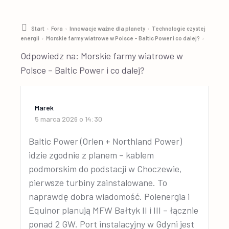
›
›
›
Start
Fora
Innowacje ważne dla planety
Technologie czystej
›
›
energii
Morskie farmy wiatrowe w Polsce – Baltic Power i co dalej?
Odpowiedz na: Morskie farmy wiatrowe w
Polsce – Baltic Power i co dalej?
Marek
5 marca 2026 o 14:30
Baltic Power (Orlen + Northland Power)
idzie zgodnie z planem – kablem
podmorskim do podstacji w Choczewie,
pierwsze turbiny zainstalowane. To
naprawdę dobra wiadomość. Polenergia i
Equinor planują MFW Bałtyk II i III – łącznie
ponad 2 GW. Port instalacyjny w Gdyni jest